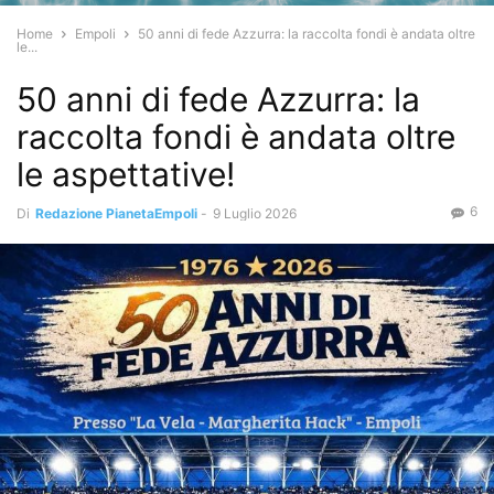
Home
Empoli
50 anni di fede Azzurra: la raccolta fondi è andata oltre
le...
50 anni di fede Azzurra: la
raccolta fondi è andata oltre
le aspettative!
6
Di
Redazione PianetaEmpoli
-
9 Luglio 2026