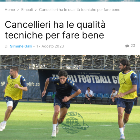
Home
Empoli
Cancellieri ha le qualità tecniche per fare bene
Cancellieri ha le qualità
tecniche per fare bene
23
Di
Simone Galli
-
17 Agosto 2023