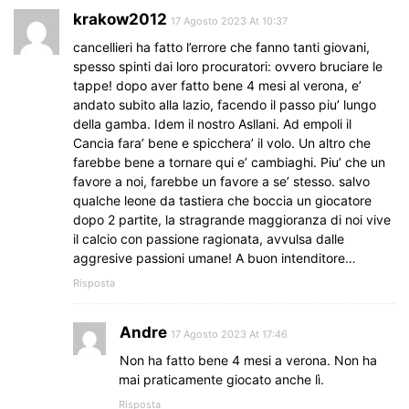
krakow2012
17 Agosto 2023 At 10:37
cancellieri ha fatto l’errore che fanno tanti giovani,
spesso spinti dai loro procuratori: ovvero bruciare le
tappe! dopo aver fatto bene 4 mesi al verona, e’
andato subito alla lazio, facendo il passo piu’ lungo
della gamba. Idem il nostro Asllani. Ad empoli il
Cancia fara’ bene e spicchera’ il volo. Un altro che
farebbe bene a tornare qui e’ cambiaghi. Piu’ che un
favore a noi, farebbe un favore a se’ stesso. salvo
qualche leone da tastiera che boccia un giocatore
dopo 2 partite, la stragrande maggioranza di noi vive
il calcio con passione ragionata, avvulsa dalle
aggresive passioni umane! A buon intenditore…
Risposta
Andre
17 Agosto 2023 At 17:46
Non ha fatto bene 4 mesi a verona. Non ha
mai praticamente giocato anche lì.
Risposta