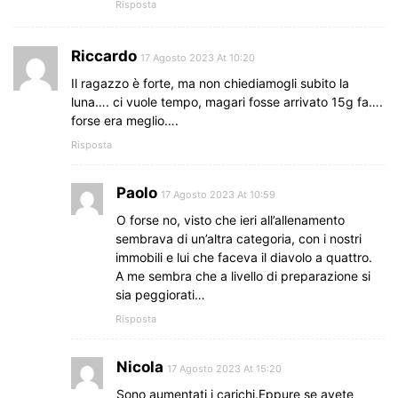
Risposta
Riccardo
17 Agosto 2023 At 10:20
Il ragazzo è forte, ma non chiediamogli subito la
luna…. ci vuole tempo, magari fosse arrivato 15g fa….
forse era meglio….
Risposta
Paolo
17 Agosto 2023 At 10:59
O forse no, visto che ieri all’allenamento
sembrava di un’altra categoria, con i nostri
immobili e lui che faceva il diavolo a quattro.
A me sembra che a livello di preparazione si
sia peggiorati…
Risposta
Nicola
17 Agosto 2023 At 15:20
Sono aumentati i carichi.Eppure se avete