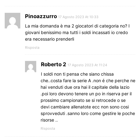
Pinoazzurro
17 Agosto 2023 At 10:33
La mia domanda è ma 2 giocatori di categoria no? I
giovani benissimo ma tutti i soldi incassati io credo
era necessario prenderli
Risposta
Roberto 2
17 Agosto 2023 At 11:24
I soldi non ti pensa che siano chissa
che..costa fare la serie A .non é che perche ne
hai venduti due ora hai il capitale della lazio
.poi loro devono tenere un po in riserva per il
prossimo campionato se si retrocede o se
devi cambiare allenatote ecc non sono cosi
sprovveduti .sanno loro come gestire le poche
risorse ..
Risposta