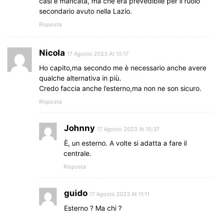
casi è mancata, ma che era prevedibile per il ruolo
secondario avuto nella Lazio.
Risposta
Nicola
17 Agosto 2023 At 10:17
Ho capito,ma secondo me è necessario anche avere
qualche alternativa in più.
Credo faccia anche l’esterno,ma non ne son sicuro.
Risposta
Johnny
17 Agosto 2023 At 10:37
È, un esterno. A volte si adatta a fare il
centrale.
Risposta
guido
17 Agosto 2023 At 11:11
Esterno ? Ma chi ?