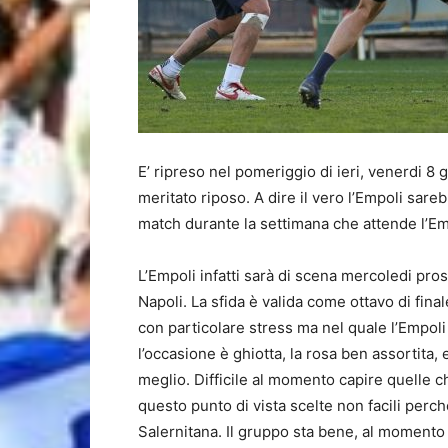
E’ ripreso nel pomeriggio di ieri, venerdi 8 g
meritato riposo. A dire il vero l’Empoli sar
match durante la settimana che attende l’Empo
L’Empoli infatti sarà di scena mercoledi pro
Napoli. La sfida è valida come ottavo di fina
con particolare stress ma nel quale l’Empol
l’occasione è ghiotta, la rosa ben assortita,
meglio. Difficile al momento capire quelle c
questo punto di vista scelte non facili perchè
Salernitana. Il gruppo sta bene, al momento c