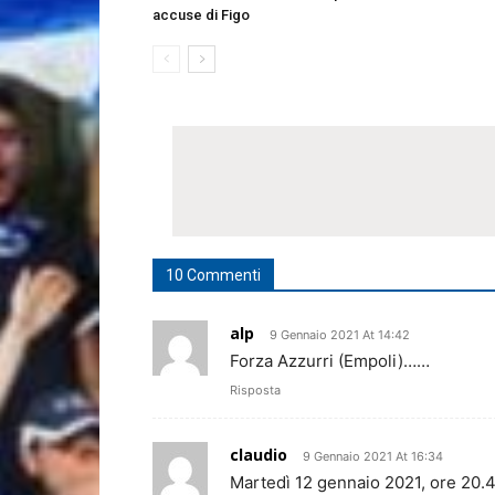
accuse di Figo
10 Commenti
alp
9 Gennaio 2021 At 14:42
Forza Azzurri (Empoli)……
Risposta
claudio
9 Gennaio 2021 At 16:34
Martedì 12 gennaio 2021, ore 20.4