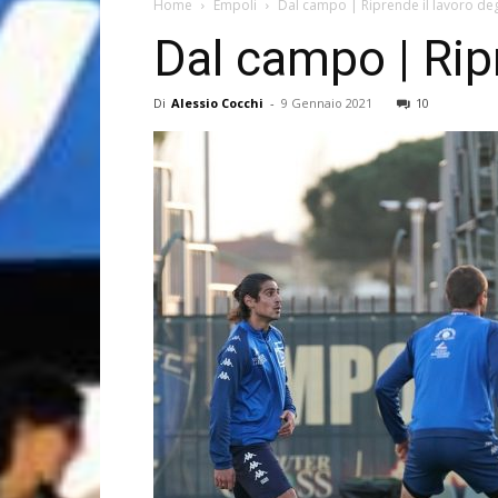
Home
Empoli
Dal campo | Riprende il lavoro deg
Dal campo | Ripr
Di
Alessio Cocchi
-
9 Gennaio 2021
10