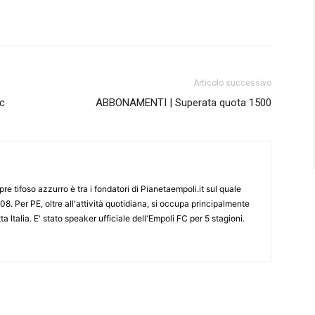
Articolo successivo
ic
ABBONAMENTI | Superata quota 1500
re tifoso azzurro è tra i fondatori di Pianetaempoli.it sul quale
08. Per PE, oltre all'attività quotidiana, si occupa principalmente
ta Italia. E' stato speaker ufficiale dell'Empoli FC per 5 stagioni.