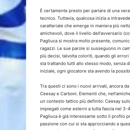
È certamente presto per parlare di una vera 
tecnico. Tuttavia, qualcosa inizia a intraved
caratteriale che emerge in maniera più netta
amichevoli, dove il livello dell’avversario 
Pagliuca si mostra molto presente, comunica
ragazzi. Le sue parole si susseguono in camp
più decisi, talvolta coloriti, quando gli erro
sta trattando tutti allo stesso modo, senza di
iniziale, ogni giocatore sta avendo la possib
Tra questi ci sono i nuovi arrivati, ancora da 
Ceesay e Carboni. Elementi che, nell’amich
un contesto tattico più definito: Ceesay sul
impiegati come esterni a tutta fascia nel 3-
Pagliuca è già interessante sotto il profilo p
passione con cui si sta approcciando a ques