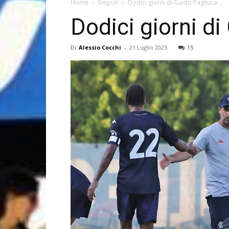
Home
Empoli
Dodici giorni di Guido Pagliuca…
Dodici giorni d
Di
Alessio Cocchi
-
21 Luglio 2025
15