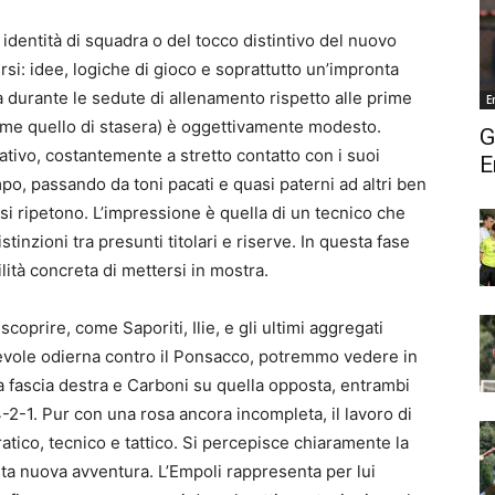
identità di squadra o del tocco distintivo del nuovo
ersi: idee, logiche di gioco e soprattutto un’impronta
 durante le sedute di allenamento rispetto alle prime
E
(come quello di stasera) è oggettivamente modesto.
G
tivo, costantemente a stretto contatto con i suoi
E
o, passando da toni pacati e quasi paterni ad altri ben
ri si ripetono. L’impressione è quella di un tecnico che
stinzioni tra presunti titolari e riserve. In questa fase
ilità concreta di mettersi in mostra.
scoprire, come Saporiti, Ilie, e gli ultimi aggregati
evole odierna contro il Ponsacco, potremmo vedere in
la fascia destra e Carboni su quella opposta, entrambi
4-2-1. Pur con una rosa ancora incompleta, il lavoro di
ratico, tecnico e tattico. Si percepisce chiaramente la
ta nuova avventura. L’Empoli rappresenta per lui