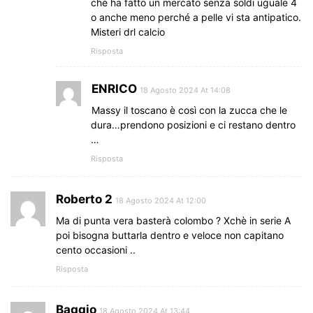
che ha fatto un mercato senza soldi uguale 4
o anche meno perché a pelle vi sta antipatico.
Misteri drl calcio
Risposta
ENRICO
18 Agosto 2024 At 14:08
Massy il toscano è così con la zucca che le
dura…prendono posizioni e ci restano dentro
…
Risposta
Roberto 2
18 Agosto 2024 At 12:00
Ma di punta vera basterà colombo ? Xchè in serie A
poi bisogna buttarla dentro e veloce non capitano
cento occasioni ..
Risposta
Baggio
18 Agosto 2024 At 13:44