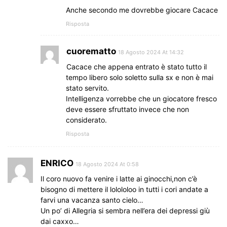
Anche secondo me dovrebbe giocare Cacace
Risposta
cuorematto
18 Agosto 2024 At 14:32
Cacace che appena entrato è stato tutto il
tempo libero solo soletto sulla sx e non è mai
stato servito.
Intelligenza vorrebbe che un giocatore fresco
deve essere sfruttato invece che non
considerato.
Risposta
ENRICO
18 Agosto 2024 At 0:58
Il coro nuovo fa venire i latte ai ginocchi,non c’è
bisogno di mettere il lolololoo in tutti i cori andate a
farvi una vacanza santo cielo…
Un po’ di Allegria si sembra nell’era dei depressi giù
dai caxxo…