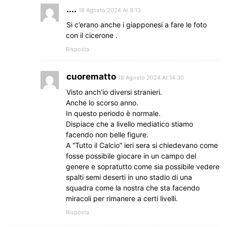
....
18 Agosto 2024 At 9:13
Si c’erano anche i giapponesi a fare le foto
con il cicerone .
Risposta
cuorematto
18 Agosto 2024 At 14:30
Visto anch’io diversi stranieri.
Anche lo scorso anno.
In questo periodo è normale.
Dispiace che a livello mediatico stiamo
facendo non belle figure.
A “Tutto il Calcio” ieri sera si chiedevano come
fosse possibile giocare in un campo del
genere e sopratutto come sia possibile vedere
spalti semi deserti in uno stadio di una
squadra come la nostra che sta facendo
miracoli per rimanere a certi livelli.
Risposta