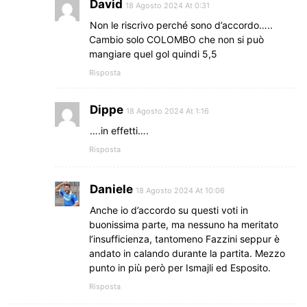
David
18 Agosto 2024 At 0:31
Non le riscrivo perché sono d’accordo…..
Cambio solo COLOMBO che non si può
mangiare quel gol quindi 5,5
Risposta
Dippe
18 Agosto 2024 At 1:16
….in effetti….
Risposta
Daniele
18 Agosto 2024 At 10:06
Anche io d’accordo su questi voti in
buonissima parte, ma nessuno ha meritato
l’insufficienza, tantomeno Fazzini seppur è
andato in calando durante la partita. Mezzo
punto in più però per Ismajli ed Esposito.
Risposta