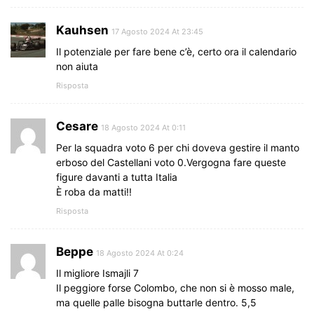
Kauhsen
17 Agosto 2024 At 23:45
Il potenziale per fare bene c’è, certo ora il calendario
non aiuta
Risposta
Cesare
18 Agosto 2024 At 0:11
Per la squadra voto 6 per chi doveva gestire il manto
erboso del Castellani voto 0.Vergogna fare queste
figure davanti a tutta Italia
È roba da matti!!
Risposta
Beppe
18 Agosto 2024 At 0:24
Il migliore Ismajli 7
Il peggiore forse Colombo, che non si è mosso male,
ma quelle palle bisogna buttarle dentro. 5,5