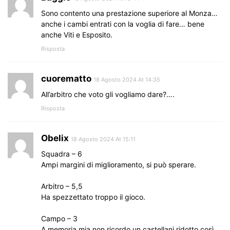
Sono contento una prestazione superiore al Monza…
anche i cambi entrati con la voglia di fare… bene
anche Viti e Esposito.
Risposta
cuorematto
18 Agosto 2024 At 14:35
All’arbitro che voto gli vogliamo dare?….
Risposta
Obelix
18 Agosto 2024 At 15:11
Squadra – 6
Ampi margini di miglioramento, si può sperare.
Arbitro – 5,5
Ha spezzettato troppo il gioco.
Campo – 3
A memoria mia non ricordo un castellani ridotto così