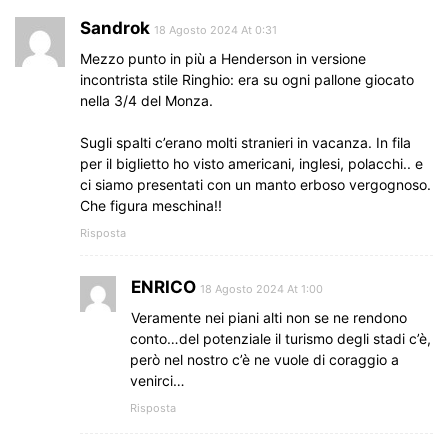
Sandrok
18 Agosto 2024 At 0:31
Mezzo punto in più a Henderson in versione
incontrista stile Ringhio: era su ogni pallone giocato
nella 3/4 del Monza.
Sugli spalti c’erano molti stranieri in vacanza. In fila
per il biglietto ho visto americani, inglesi, polacchi.. e
ci siamo presentati con un manto erboso vergognoso.
Che figura meschina!!
Risposta
ENRICO
18 Agosto 2024 At 1:00
Veramente nei piani alti non se ne rendono
conto…del potenziale il turismo degli stadi c’è,
però nel nostro c’è ne vuole di coraggio a
venirci…
Risposta