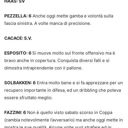
HAAS:
SV
PEZZELLA:
6
Anche oggi mette gamba e volontà sulla
fascia sinistra. A volte manca di precisione.
CACACE: S.V.
ESPOSITO:
6
Si muove molto sul fronte offensivo ma è
bravo anche in copertura. Conquista diversi falli e si
dimostra intraprendente con il pallone.
SOLBAKKEN:
6
Entra molto bene e si fa apprezzare per un
recupero importante in difesa, ed un dribbling che poteva
essere sfruttato meglio.
FAZZINI:
6
Non è quello visto sabato scorso in Coppa
(cambia notevolmente l’avversario) ma anche oggi mette in
mostra le sue qualità. Alcune volte vuol strafare ed in