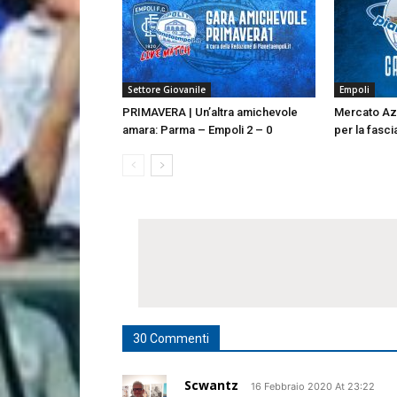
Settore Giovanile
Empoli
PRIMAVERA | Un’altra amichevole
Mercato Az
amara: Parma – Empoli 2 – 0
per la fasci
30 Commenti
Scwantz
16 Febbraio 2020 At 23:22