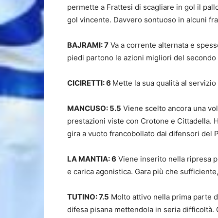
permette a Frattesi di scagliare in gol il pall
gol vincente. Davvero sontuoso in alcuni fra
BAJRAMI: 7
Va a corrente alternata e spesso
piedi partono le azioni migliori del second
CICIRETTI: 6
Mette la sua qualità al servizi
MANCUSO: 5.5
Viene scelto ancora una volt
prestazioni viste con Crotone e Cittadella
gira a vuoto francobollato dai difensori del P
LA MANTIA: 6
Viene inserito nella ripresa pe
e carica agonistica. Gara più che sufficiente
TUTINO: 7.5
Molto attivo nella prima parte d
difesa pisana mettendola in seria difficolt