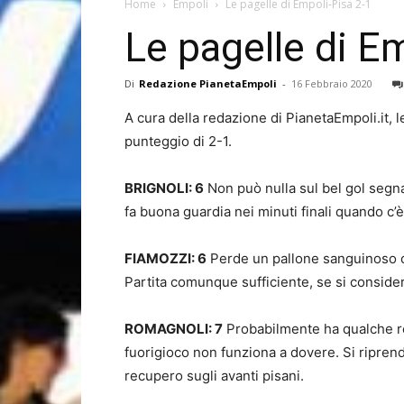
Home
Empoli
Le pagelle di Empoli-Pisa 2-1
Le pagelle di E
Di
Redazione PianetaEmpoli
-
16 Febbraio 2020
A cura della redazione di PianetaEmpoli.it, l
punteggio di 2-1.
BRIGNOLI: 6
Non può nulla sul bel gol segn
fa buona guardia nei minuti finali quando c’è
FIAMOZZI: 6
Perde un pallone sanguinoso ch
Partita comunque sufficiente, se si considera
ROMAGNOLI: 7
Probabilmente ha qualche res
fuorigioco non funziona a dovere. Si ripren
recupero sugli avanti pisani.