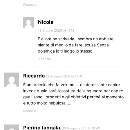
Risposta
Nicola
19 Giugno 2025 At 11:18
E allora nn scriverla…sembra nn abbiate
niente di meglio da fare..scusa Senza
polemica io ti leggo.lo stesso..
Risposta
Riccardo
19 Giugno 2025 At 10:40
È un articolo che fa volume…. è interessante capire
invece quale sarà l’ossatura della squadra per capire
quali sono i progetti e gli obiettivi perché al momento
è tutto molto nebulosa…..
Risposta
Pierino fangala.
19 Giugno 2025 At 10:43