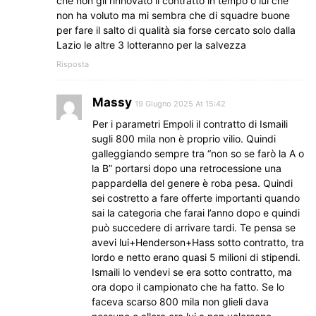
che non gli rinnovato il contratto in tempo o lui che
non ha voluto ma mi sembra che di squadre buone
per fare il salto di qualità sia forse cercato solo dalla
Lazio le altre 3 lotteranno per la salvezza
Risposta
Massy
19 Giugno 2025 At 15:42
Per i parametri Empoli il contratto di Ismaili
sugli 800 mila non è proprio vilio. Quindi
galleggiando sempre tra “non so se farò la A o
la B” portarsi dopo una retrocessione una
pappardella del genere è roba pesa. Quindi
sei costretto a fare offerte importanti quando
sai la categoria che farai l’anno dopo e quindi
può succedere di arrivare tardi. Te pensa se
avevi lui+Henderson+Hass sotto contratto, tra
lordo e netto erano quasi 5 milioni di stipendi.
Ismaili lo vendevi se era sotto contratto, ma
ora dopo il campionato che ha fatto. Se lo
faceva scarso 800 mila non glieli dava