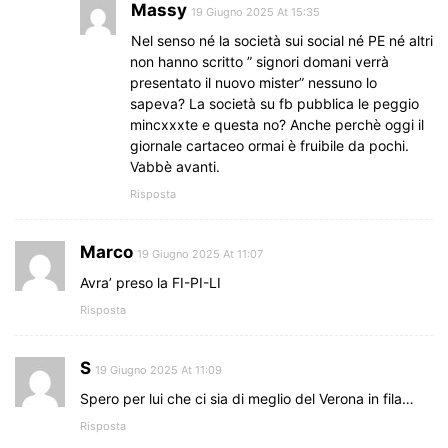
Massy
19 Giugno 2025 At 15:35
Nel senso né la società sui social né PE né altri
non hanno scritto ” signori domani verrà
presentato il nuovo mister” nessuno lo
sapeva? La società su fb pubblica le peggio
mincxxxte e questa no? Anche perchè oggi il
giornale cartaceo ormai è fruibile da pochi.
Vabbè avanti.
Risposta
Marco
19 Giugno 2025 At 11:07
Avra’ preso la FI-PI-LI
Risposta
S
19 Giugno 2025 At 11:09
Spero per lui che ci sia di meglio del Verona in fila…
Risposta