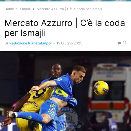
Home
Empoli
Mercato Azzurro | C’è la coda per Ismajli
Mercato Azzurro | C’è la coda
per Ismajli
25
Di
Redazione PianetaEmpoli
-
19 Giugno 2025