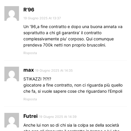
R'96
19 Giugno 2025 At 13:37
Un ’96,a fine contratto e dopo una buona annata va
soprattutto a chi gli garantira’ il contratto
complessivamente piu’ corposo. Qui comunque
prendeva 700k netti non proprio bruscolini.
Risposta
max
19 Giugno 2025 At 14:35
STIKAZZI ?!?!?
giocatore a fine contratto, non ci riguarda più quello
che fa, si vuole sapere cose che riguardano l’Empoli
Risposta
Futrei
19 Giugno 2025 At 14:39
Anche lui non so di chi sia la colpa se della società