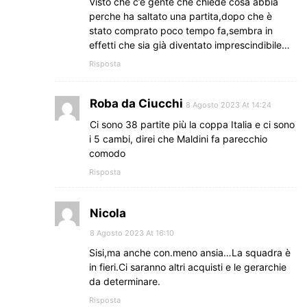
Visto che c’è gente che chiede cosa abbia
perche ha saltato una partita,dopo che è
stato comprato poco tempo fa,sembra in
effetti che sia già diventato imprescindibile…
Risposta
Roba da Ciucchi
8 Agosto 2023 At 14:24
Ci sono 38 partite più la coppa Italia e ci sono
i 5 cambi, direi che Maldini fa parecchio
comodo
Risposta
Nicola
8 Agosto 2023 At 16:10
Sisi,ma anche con.meno ansia…La squadra è
in fieri.Ci saranno altri acquisti e le gerarchie
da determinare.
Risposta