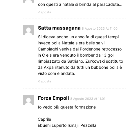
con questi a natale si brinda al paracadute…
Risposta
Satta massagana
8 Agosto 2023 At 11:00
Si diceva anche un anno fa di questi tempi
invece poi a Natale s era belle salvi.
Cambiaghi veniva dal Pordenone retrocesso
in C e s era venduto il bomber da 13 gol
rimpiazzato da Satriano. Zurkowski sostituito
da Akpa ritenuto da tutti un bubbone poi s è
visto com è andata.
Risposta
Forza Empoli
8 Agosto 2023 At 11:01
Io vedo più questa formazione
Caprile
Ebuehi Luperto Ismajli Pezzella