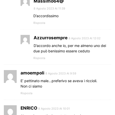
Massimo64@
8 Agosto 2023 At 11:39
D’accordissimo
Risposta
Azzurrosempre
8 Agosto 2023 At 12:02
D’accordo anche io, per me almeno uno dei
due può benissimo essere ceduto
Risposta
amoempoli
8 Agosto 2023 At 9:59
E’ pettinato male…preferivo se aveva i riccioli.
Non ci siamo
Risposta
ENRICO
8 Agosto 2023 At 10:01