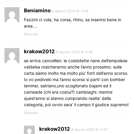
Beniamino
8 Agosto 2023 At 11:08
Fazzini ci vole, ha corsa, ritmo, sa inserirsi bene in
area….
Risposta
krakow2012
8 Agosto 2023 At 11:46
se arriva cancellieri. le cosiddette nane dell’empolese
valdelsa rosicheranno anche l’anno prossimo. sulla
carta siamo molto ma molto piu’ forti dell’anno scorso.
Io vo pedivelo ma l’anno scorso si parti’ con bomber
lammer, satriano,uno scoglionato bajami ed il
carneade (chi era costui?) cambiaghi. mentre
quest’anno si stanno comprando realta’ della
categoria, poi ovvio sara’ il campo il giudice supremo!
Risposta
krakow2012
8 Agosto 2023 At 11:47