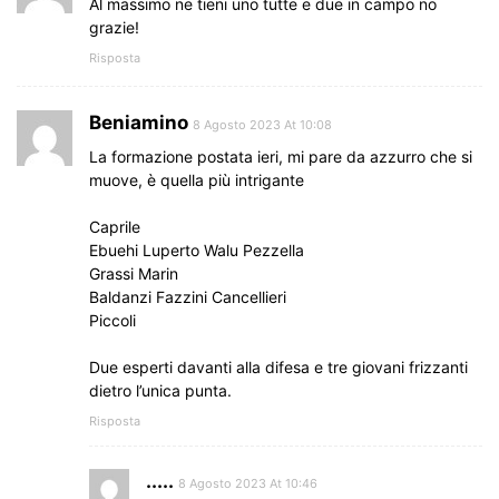
Al massimo ne tieni uno tutte e due in campo no
grazie!
Risposta
Beniamino
8 Agosto 2023 At 10:08
La formazione postata ieri, mi pare da azzurro che si
muove, è quella più intrigante
Caprile
Ebuehi Luperto Walu Pezzella
Grassi Marin
Baldanzi Fazzini Cancellieri
Piccoli
Due esperti davanti alla difesa e tre giovani frizzanti
dietro l’unica punta.
Risposta
.....
8 Agosto 2023 At 10:46