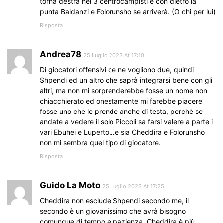
torna destra nei 3 centrocampisti e con dietro la
punta Baldanzi e Folorunsho se arriverà. (O chi per lui)
Risposta
Andrea78
25 Luglio 2023 At 17:10
Di giocatori offensivi ce ne vogliono due, quindi
Shpendi ed un altro che saprà integrarsi bene con gli
altri, ma non mi sorprenderebbe fosse un nome non
chiacchierato ed onestamente mi farebbe piacere
fosse uno che le prende anche di testa, perchè se
andate a vedere il solo Piccoli sa farsi valere a parte i
vari Ebuhei e Luperto…e sia Cheddira e Folorunsho
non mi sembra quel tipo di giocatore.
Risposta
Guido La Moto
25 Luglio 2023 At 17:25
Cheddira non esclude Shpendi secondo me, il
secondo è un giovanissimo che avrà bisogno
comunque di tempo e pazienza. Cheddira è più