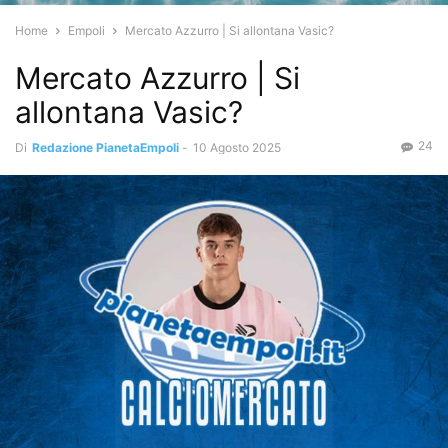
Home
Empoli
Mercato Azzurro | Si allontana Vasic?
Mercato Azzurro | Si
allontana Vasic?
24
Di
Redazione PianetaEmpoli
-
10 Agosto 2025