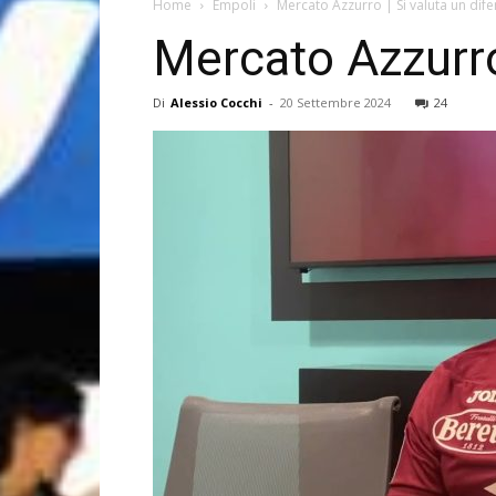
Home
Empoli
Mercato Azzurro | Si valuta un dif
Mercato Azzurro
Di
Alessio Cocchi
-
20 Settembre 2024
24