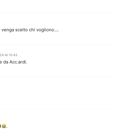
e venga scelto chi vogliono….
24 At 15:43
e da Acc.ardi.
.