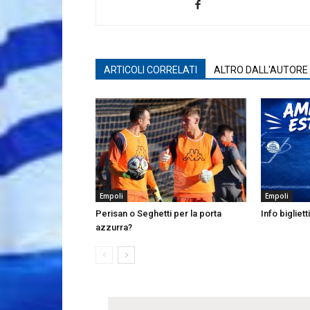
ARTICOLI CORRELATI
ALTRO DALL'AUTORE
Empoli
Empoli
Perisan o Seghetti per la porta
Info bigliett
azzurra?