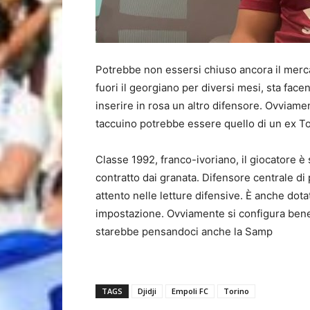
Potrebbe non essersi chiuso ancora il merca
fuori il georgiano per diversi mesi, sta facend
inserire in rosa un altro difensore. Ovviamen
taccuino potrebbe essere quello di un ex T
Classe 1992, franco-ivoriano, il giocatore è
contratto dai granata. Difensore centrale di
attento nelle letture difensive. È anche dota
impostazione. Ovviamente si configura bene i
starebbe pensandoci anche la Samp
TAGS
Djidji
Empoli FC
Torino