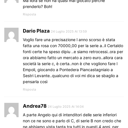
Ma llora se non ha quasi mai giocato perché
prenderlo? Boh!
Risposta
Dario Plaza
24 Luglio 2025 At 13:59
Voglio fare una precisazione l anno scorso è stata
fatta una rosa con 70000,00 per la serie a..il Certaldo
fonti certe ha speso dipiu ..e siamo retrocessi..ora per
ora abbiamo fatto un mercato a zero euro..allora cara
società la serie c, è certa..non è che vogliono fare l
Empoli, giocando a Pontedera Piancastagniaio a
Sestri Levante..qualcuno di voi mi dica se sbaglio a
pensarla così
Risposta
Andrea78
24 Luglio 2025 At 14:04
A parte Angelo qui di intenditori delle serie inferiori
non ce ne sono e parlo di C, di serie B non credo che
ne abbiamo vista tanta tra tutti in questi 4 anni, per