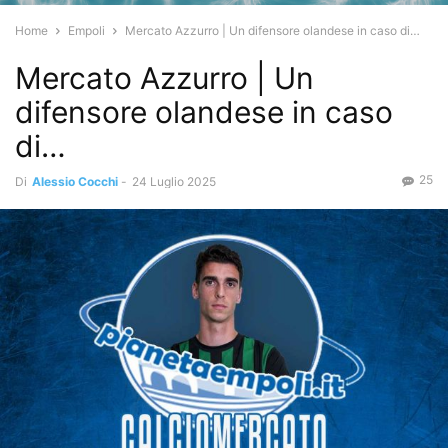
Home
Empoli
Mercato Azzurro | Un difensore olandese in caso di…
Mercato Azzurro | Un
difensore olandese in caso
di…
25
Di
Alessio Cocchi
-
24 Luglio 2025