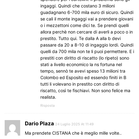
ingaggi. Quindi che costano 3 milioni
guadagnano 6-700 mila euro di sicuro. Quindi
se cali il monte ingaggi vai a prendere giovani
o i mezzettoni come dici te. Se prendi quelli
allora perchè non cercare di averli a poco o in
prestito. Tutto qui. Te dalla A alla b devi
passare da 20 a 8-10 di ingaggio lordi. Quindi
quelli da 700 mila non te li puoi permettere. E i
prestiti con diritto di riscatto (lo ripeto) sono
stati a livello economico la ns fortuna nel
tempo, sennò te avevi speso 13 milioni tra
Colombo ed Esposito ed essendo finiti in B
tutti li volevano in prestito con diritto di
riscatto, così te fischiavi. Non sono felice ma
realista.
Risposta
Dario Plaza
24 Luglio 2025 At 11:49
Ma prendete CISTANA che è meglio mille volte..