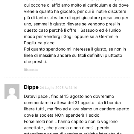
cui occorre ci affidiamo molto al curriculum e da dove
viene e quanto ha giocato, per cui è inutile discutere
più di tanto sul valore di ogni giocatore preso uno per
uno, semmai è giusto rilevare se vengono presi in
questo caso perchè li offre il Sassuolo ed è l’unico
modo per vendergli Gogli oppure se a Ge-mmi e
Pagliu-ca piace.
Poi quanto spendono mi interessa il giusto, se non in
linea di massima andare su titoli definitivi piuttosto
che prestiti.
Risposta
Dippe
24 Luglio 2025 At 14:14
Datevi pace , fino al 15 agosto non dovremmo
commentare in attesa del 31 agosto , da lì bomba
libera tutti , ma fino ad allora siamo un cantiere aperto
dove la società NON spenderà 1 soldo
Forse molti non L hanno capito o non lo vogliono
accettate , che piaccia o non è così , perciò
attendiamo prima di scaricare critiche isteriche da