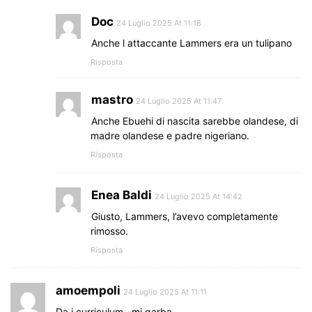
Doc
24 Luglio 2025 At 11:18
Anche l attaccante Lammers era un tulipano
Risposta
mastro
24 Luglio 2025 At 11:47
Anche Ebuehi di nascita sarebbe olandese, di
madre olandese e padre nigeriano.
Risposta
Enea Baldi
24 Luglio 2025 At 14:42
Giusto, Lammers, l’avevo completamente
rimosso.
Risposta
amoempoli
24 Luglio 2025 At 11:11
Da i curriculum…mi garba