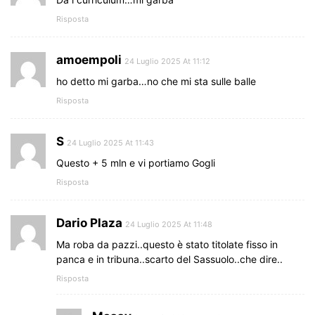
Risposta
amoempoli
24 Luglio 2025 At 11:12
ho detto mi garba…no che mi sta sulle balle
Risposta
S
24 Luglio 2025 At 11:43
Questo + 5 mln e vi portiamo Gogli
Risposta
Dario Plaza
24 Luglio 2025 At 11:48
Ma roba da pazzi..questo è stato titolate fisso in
panca e in tribuna..scarto del Sassuolo..che dire..
Risposta