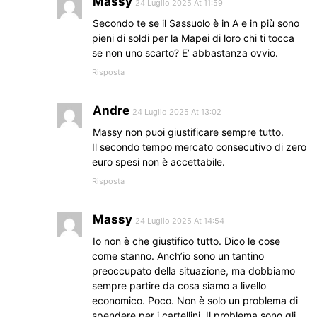
Massy
24 Luglio 2025 At 11:59
Secondo te se il Sassuolo è in A e in più sono
pieni di soldi per la Mapei di loro chi ti tocca
se non uno scarto? E’ abbastanza ovvio.
Risposta
Andre
24 Luglio 2025 At 13:02
Massy non puoi giustificare sempre tutto.
Il secondo tempo mercato consecutivo di zero
euro spesi non è accettabile.
Risposta
Massy
24 Luglio 2025 At 14:54
Io non è che giustifico tutto. Dico le cose
come stanno. Anch’io sono un tantino
preoccupato della situazione, ma dobbiamo
sempre partire da cosa siamo a livello
economico. Poco. Non è solo un problema di
spendere per i cartellini. Il problema sono gli