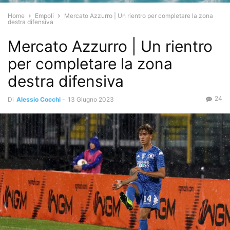
Home
Empoli
Mercato Azzurro | Un rientro per completare la zona
destra difensiva
Mercato Azzurro | Un rientro
per completare la zona
destra difensiva
24
Di
Alessio Cocchi
-
13 Giugno 2023