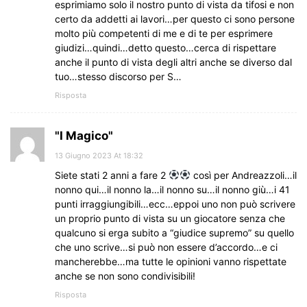
esprimiamo solo il nostro punto di vista da tifosi e non
certo da addetti ai lavori…per questo ci sono persone
molto più competenti di me e di te per esprimere
giudizi…quindi…detto questo…cerca di rispettare
anche il punto di vista degli altri anche se diverso dal
tuo…stesso discorso per S…
Risposta
"I Magico"
13 Giugno 2023 At 18:32
Siete stati 2 anni a fare 2
così per Andreazzoli…il
nonno qui…il nonno la…il nonno su…il nonno giù…i 41
punti irraggiungibili…ecc…eppoi uno non può scrivere
un proprio punto di vista su un giocatore senza che
qualcuno si erga subito a “giudice supremo” su quello
che uno scrive…si può non essere d’accordo…e ci
mancherebbe…ma tutte le opinioni vanno rispettate
anche se non sono condivisibili!
Risposta