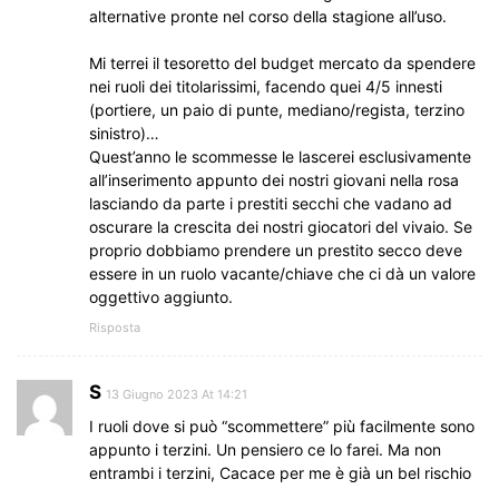
alternative pronte nel corso della stagione all’uso.
Mi terrei il tesoretto del budget mercato da spendere
nei ruoli dei titolarissimi, facendo quei 4/5 innesti
(portiere, un paio di punte, mediano/regista, terzino
sinistro)…
Quest’anno le scommesse le lascerei esclusivamente
all’inserimento appunto dei nostri giovani nella rosa
lasciando da parte i prestiti secchi che vadano ad
oscurare la crescita dei nostri giocatori del vivaio. Se
proprio dobbiamo prendere un prestito secco deve
essere in un ruolo vacante/chiave che ci dà un valore
oggettivo aggiunto.
Risposta
S
13 Giugno 2023 At 14:21
I ruoli dove si può “scommettere” più facilmente sono
appunto i terzini. Un pensiero ce lo farei. Ma non
entrambi i terzini, Cacace per me è già un bel rischio