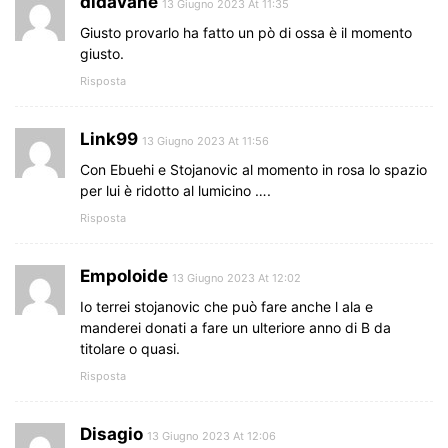
didavane
13 Giugno 2023 At 11:35
Giusto provarlo ha fatto un pò di ossa è il momento
giusto.
Risposta
Link99
13 Giugno 2023 At 11:56
Con Ebuehi e Stojanovic al momento in rosa lo spazio
per lui è ridotto al lumicino ….
Risposta
Empoloide
13 Giugno 2023 At 12:02
Io terrei stojanovic che può fare anche l ala e
manderei donati a fare un ulteriore anno di B da
titolare o quasi.
Risposta
Disagio
13 Giugno 2023 At 12:06