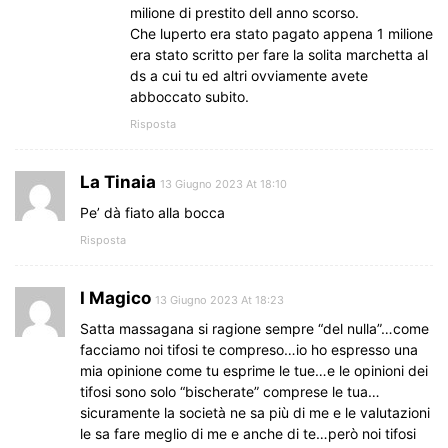
milione di prestito dell anno scorso.
Che luperto era stato pagato appena 1 milione
era stato scritto per fare la solita marchetta al
ds a cui tu ed altri ovviamente avete
abboccato subito.
Risposta
La Tinaia
13 Giugno 2023 At 18:10
Pe’ dà fiato alla bocca
Risposta
I Magico
13 Giugno 2023 At 18:23
Satta massagana si ragione sempre “del nulla”…come
facciamo noi tifosi te compreso…io ho espresso una
mia opinione come tu esprime le tue…e le opinioni dei
tifosi sono solo “bischerate” comprese le tua…
sicuramente la società ne sa più di me e le valutazioni
le sa fare meglio di me e anche di te…però noi tifosi