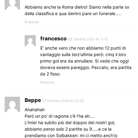
Abbiamo anche la Roma dietro! Siamo nella parte sx
della classifica e qua dentro pare un funerale…..
Risposta
francesco
28 Ottobre 2024 At 11:12
E’ anche vero che non abbiamo 12 punti di
vantaggio sulla terz’ultima però: cmq il loro
primo gol era da annullare. Si vede che oggi
doveva essere pareggio. Peccato, era partita
da 2 fisso.
Risposta
Beppe
27 Ottobre 2024 At 22:28
Ahahahah
Però un po’ di ragione c’è l’ha eh….
L’Inter ha subito più del doppio dei nostri gol,
abbiamo perso solo 2 partite su 9…..e ce la
prendiamo con Solbakken: mi ci metto anch’io