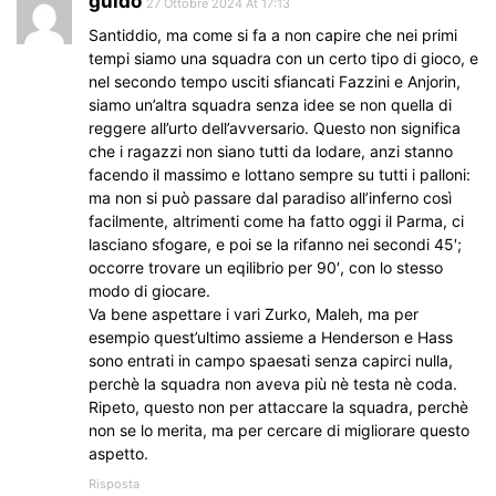
guido
27 Ottobre 2024 At 17:13
Santiddio, ma come si fa a non capire che nei primi
tempi siamo una squadra con un certo tipo di gioco, e
nel secondo tempo usciti sfiancati Fazzini e Anjorin,
siamo un’altra squadra senza idee se non quella di
reggere all’urto dell’avversario. Questo non significa
che i ragazzi non siano tutti da lodare, anzi stanno
facendo il massimo e lottano sempre su tutti i palloni:
ma non si può passare dal paradiso all’inferno così
facilmente, altrimenti come ha fatto oggi il Parma, ci
lasciano sfogare, e poi se la rifanno nei secondi 45′;
occorre trovare un eqilibrio per 90′, con lo stesso
modo di giocare.
Va bene aspettare i vari Zurko, Maleh, ma per
esempio quest’ultimo assieme a Henderson e Hass
sono entrati in campo spaesati senza capirci nulla,
perchè la squadra non aveva più nè testa nè coda.
Ripeto, questo non per attaccare la squadra, perchè
non se lo merita, ma per cercare di migliorare questo
aspetto.
Risposta