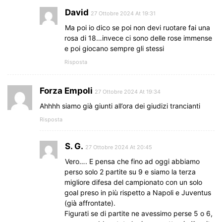
David
27 Ottobre 2024 At 19:31
Ma poi io dico se poi non devi ruotare fai una
rosa di 18…invece ci sono delle rose immense
e poi giocano sempre gli stessi
Risposta
Forza Empoli
27 Ottobre 2024 At 19:34
Ahhhh siamo già giunti all’ora dei giudizi trancianti
Risposta
S. G.
27 Ottobre 2024 At 20:45
Vero…. E pensa che fino ad oggi abbiamo
perso solo 2 partite su 9 e siamo la terza
migliore difesa del campionato con un solo
goal preso in più rispetto a Napoli e Juventus
(già affrontate).
Figurati se di partite ne avessimo perse 5 o 6,