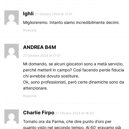
Ighli
27 Ottobre 2024 At 17:31
Miglioreremo. Intanto siamo incredibilmente decimi.
Risposta
ANDREA B4M
27 Ottobre 2024 At 17:57
Mi domando, se alcuni giocatori sono a metà servizio,
perché metterli in campo? Così facendo perde fiducia
chi avrebbe dovuto sostituire.
Ok, sono professionisti, però certe dinamiche sono da
attenzionare.
Risposta
Charlie Firpo
27 Ottobre 2024 At 18:20
Tornato ora da Parma, che dire punto d’oro per
quanto visto nel secondo tempo. Al 60’ eravamo già