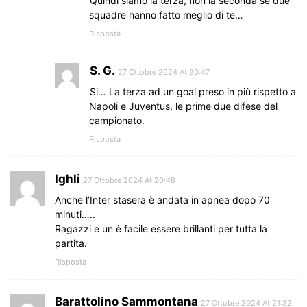
Quindi siamo la terza, non la seconda se due
squadre hanno fatto meglio di te…
Risposta
S. G.
27 Ottobre 2024 At 20:47
Si… La terza ad un goal preso in più rispetto a
Napoli e Juventus, le prime due difese del
campionato.
Risposta
Ighli
27 Ottobre 2024 At 20:48
Anche l’Inter stasera è andata in apnea dopo 70
minuti…..
Ragazzi e un è facile essere brillanti per tutta la
partita.
Risposta
Barattolino Sammontana
27 Ottobre 2024 At 21:32