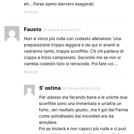
eh….Forse siamo davvero esagerati.
Risposta
Fausto
28 Ottobre 2024 At 6:37
Non si vince più nulla con codesto allenatore. Una
preparazione troppo leggera e da qui in avanti si
vedranno tante, troppe sconfitte. C’è chi parlava di
coppa a inizio campionato. Secondo me se non si
cambia codesto tizio si retrocede. Poi fate voi …
Risposta
S' ostina
28 Ottobre 2024 At 9:20
Per adesso sta facendo bene e le uniche due
sconfitte sono una immeritata e un’altra un
furto…ieri risultato giusto…ma il gol del Parma
come sottolineato dai moviolisti era da
annullare.
Poi se inizierà a non capirci più nulla e ci può