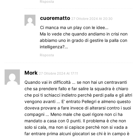
Risposta
cuorematto
27 Ottobre 2024 At 20:30
Ci manca ma un play con le idee…
Ma lo vede che quando andiamo in crisi non
abbiamo uno in grado di gestire la palla con
intelligenza?…
Risposta
Mork
27 Ottobre 2024 At 17:11
Quando vai in difficoltà … se non hai un centravanti
che sa prendere fallo e far salire la squadra è chiaro
che poi ti schiacci indietro perchè perdi palla e gli altri
vengono avanti … E’ entrato Pellegri e almeno questo
doveva provare a fare invece di alterarsi contro i suoi
compagni … Meno male che quel rigore non ci ha
mandato a casa con 0 punti. Il problema è che non
solo si cala, ma non si capisce perchè non si vada a
far entrare prima alcuni giocatori se chi è in campo è