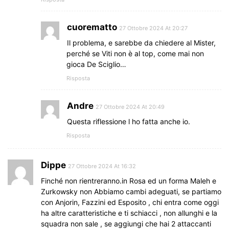
cuorematto
27 Ottobre 2024 At 20:27
Il problema, e sarebbe da chiedere al Mister,
perché se Viti non è al top, come mai non
gioca De Sciglio…
Risposta
Andre
27 Ottobre 2024 At 20:49
Questa riflessione l ho fatta anche io.
Risposta
Dippe
27 Ottobre 2024 At 16:32
Finché non rientreranno.in Rosa ed un forma Maleh e
Zurkowsky non Abbiamo cambi adeguati, se partiamo
con Anjorin, Fazzini ed Esposito , chi entra come oggi
ha altre caratteristiche e ti schiacci , non allunghi e la
squadra non sale , se aggiungi che hai 2 attaccanti