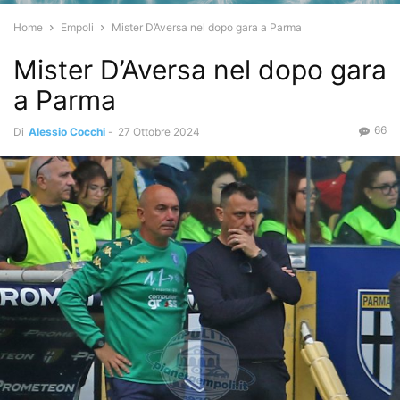
Home
Empoli
Mister D’Aversa nel dopo gara a Parma
Mister D’Aversa nel dopo gara
a Parma
66
Di
Alessio Cocchi
-
27 Ottobre 2024