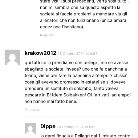
stare visti i suoi precedenti, verrà sostituito…
non mi sembra che su questo aspetto la
società si faccia problemi a mandare via gli
allenatori che non funzionano (unica amara
eccezione l’ischitano).
Risposta
krakow2012
28 Ottobre 2024 At 6:54
qui tutti ce la prendiamo con pellegri, ma se avesse
sbagliato la societa’ invece? uno che fa panchina a
torino, viene per fare la panchina all’empoli? chissa’
cosa gli avevano promesso in estate! se si doveva
prendere un sostituto di colombo, tanto valeva
pescare in B! Idem Solbakken! Gli “arrivati” ad empoli
non hanno mai fatto bene…
Risposta
Dippe
28 Ottobre 2024 At 8:50
io darei fiducia a Pellegri dal 1′ minuto contro l