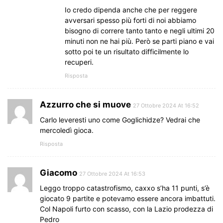
Io credo dipenda anche che per reggere
avversari spesso più forti di noi abbiamo
bisogno di correre tanto tanto e negli ultimi 20
minuti non ne hai più. Però se parti piano e vai
sotto poi te un risultato difficilmente lo
recuperi.
Risposta
Azzurro che si muove
27 Ottobre 2024 At 16:52
Carlo leveresti uno come Goglichidze? Vedrai che
mercoledì gioca.
Risposta
Giacomo
27 Ottobre 2024 At 16:53
Leggo troppo catastrofismo, caxxo s’ha 11 punti, s’è
giocato 9 partite e potevamo essere ancora imbattuti.
Col Napoli furto con scasso, con la Lazio prodezza di
Pedro