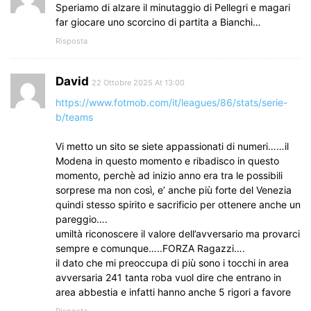
Speriamo di alzare il minutaggio di Pellegri e magari
far giocare uno scorcino di partita a Bianchi…
Risposta
David
22 Ottobre 2025 At 13:00
https://www.fotmob.com/it/leagues/86/stats/serie-
b/teams
Vi metto un sito se siete appassionati di numeri……il
Modena in questo momento e ribadisco in questo
momento, perchè ad inizio anno era tra le possibili
sorprese ma non così, e’ anche più forte del Venezia
quindi stesso spirito e sacrificio per ottenere anche un
pareggio….
umiltà riconoscere il valore dell’avversario ma provarci
sempre e comunque…..FORZA Ragazzi….
il dato che mi preoccupa di più sono i tocchi in area
avversaria 241 tanta roba vuol dire che entrano in
area abbestia e infatti hanno anche 5 rigori a favore
Risposta