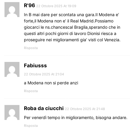
R'96
22 Ottobre 2025 At 19:09
In B mai dare per scontata una gara.Il Modena e’
forte,il Modena non e’ il Real Madrid.Possiamo
giocarci le ns.chancescal Braglia,sperando che in
questi altri pochi giorni di lavoro Dionisi riesca a
proseguire nei miglioramenti gia’ visti col Venezia.
Risposta
Fabiusss
22 Ottobre 2025 At 21:04
a Modena non si perde anzi
Risposta
Roba da ciucchi
22 Ottobre 2025 At 21:48
Per venerdì tempo in miglioramento, bisogna andare.
Risposta