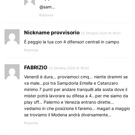
@sam…
Risposta
Nickname provvisorio
22 Ottobre 2025 At 16:51
É peggio la tua con 4 difensori centrali in campo
Risposta
FABRIZIO
22 Ottobre 2025 At 19:03
Venerdì è dura… proviamoci cmq… niente drammi se
va male…poi tra Sampdoria Entella e Catanzaro
minimo 7 punti per andare tranquilli alla sosta dove il
mister potrà lavorare su difesa a 4…per me siamo da
play off… Palermo e Venezia entrano dirette…
vediamo in che posizione li faremo… magari a maggio
se troviamo il Modena andrà diversamente…
Risposta