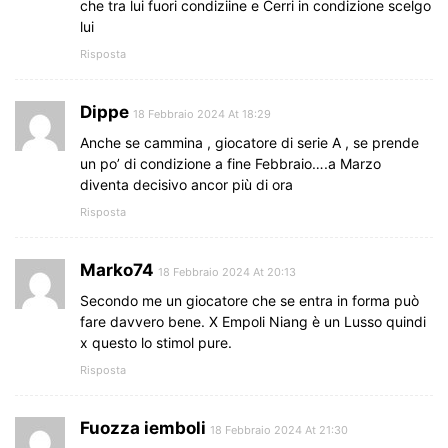
che tra lui fuori condiziine e Cerri in condizione scelgo
lui
Risposta
Dippe
18 Febbraio 2024 At 18:29
Anche se cammina , giocatore di serie A , se prende
un po’ di condizione a fine Febbraio….a Marzo
diventa decisivo ancor più di ora
Risposta
Marko74
18 Febbraio 2024 At 20:13
Secondo me un giocatore che se entra in forma può
fare davvero bene. X Empoli Niang è un Lusso quindi
x questo lo stimol pure.
Risposta
Fuozza iemboli
18 Febbraio 2024 At 21:30