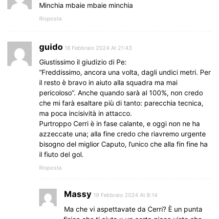
Minchia mbaie mbaie minchia
Risposta
guido
18 Febbraio 2024 At 21:43
Giustissimo il giudizio di Pe:
“Freddissimo, ancora una volta, dagli undici metri. Per
il resto è bravo in aiuto alla squadra ma mai
pericoloso”. Anche quando sarà al 100%, non credo
che mi farà esaltare più di tanto: parecchia tecnica,
ma poca incisività in attacco.
Purtroppo Cerri è in fase calante, e oggi non ne ha
azzeccate una; alla fine credo che riavremo urgente
bisogno del miglior Caputo, l’unico che alla fin fine ha
il fiuto del gol.
Risposta
Massy
19 Febbraio 2024 At 8:14
Ma che vi aspettavate da Cerri? È un punta