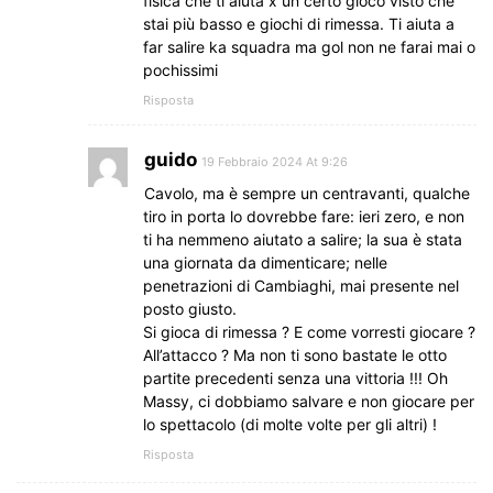
fisica che ti aiuta x un certo gioco visto che
stai più basso e giochi di rimessa. Ti aiuta a
far salire ka squadra ma gol non ne farai mai o
pochissimi
Risposta
guido
19 Febbraio 2024 At 9:26
Cavolo, ma è sempre un centravanti, qualche
tiro in porta lo dovrebbe fare: ieri zero, e non
ti ha nemmeno aiutato a salire; la sua è stata
una giornata da dimenticare; nelle
penetrazioni di Cambiaghi, mai presente nel
posto giusto.
Si gioca di rimessa ? E come vorresti giocare ?
All’attacco ? Ma non ti sono bastate le otto
partite precedenti senza una vittoria !!! Oh
Massy, ci dobbiamo salvare e non giocare per
lo spettacolo (di molte volte per gli altri) !
Risposta