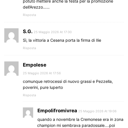
potuto mettere anche la festa per la promozione
dell’Arezzo……
Risposta
S.G.
25 Maggio 2026 At 17:30
Sì, la vittoria a Cesena porta la firma di Ilie
Risposta
Empolese
25 Maggio 2026 At 17:56
comunque retrocessi di nuovo grassi e Pezzella,
poverini, pure luperto
Risposta
Empolifromivrea
25 Maggio 2026 At 19:06
quando a novembre la Cremonese era in zona
champion mi sembrava paradossale….poi