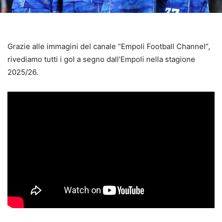
Grazie alle immagini del canale “Empoli Football Channel”,
rivediamo tutti i gol a segno dall’Empoli nella stagione
2025/26.