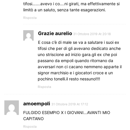
tifosi…….avevo i co….ni girati, ma effettivamente si
limitò a un saluto, senza tante esagerazioni.
Risposta
Grazie aurelio
31 Ottobre 2019 At 20:18
E cosa c’è di male se va a salutare i suoi ex
tifosi che per di gli avevano dedicato anche
uno striscione ad inizio gara.gli ex che poi
passano da empoli quando ritornano da
avversari non ci cacano nemmeno apparte il
signor marchisio e i giocatori croce e un
pochino tonelli.il resto nessuno!!!!
Risposta
amoempoli
31 Ottobre 2019 At 17:12
FULGIDO ESEMPIO X I GIOVANI…AVANTI MIO
CAPITANO
Risposta