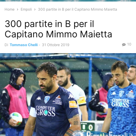
Home
Empoli
300 partite in B per il Capitano Mimmo Maietta
300 partite in B per il
Capitano Mimmo Maietta
10
Di
Tommaso Chelli
-
31 Ottobre 2019