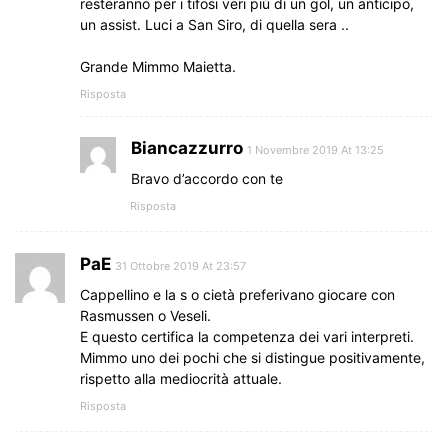
resteranno per i tifosi veri più di un gol, un anticipo,
un assist. Luci a San Siro, di quella sera ..
Grande Mimmo Maietta.
Risposta
Biancazzurro
1 Novembre 2019 At 13:25
Bravo d’accordo con te
Risposta
PaE
31 Ottobre 2019 At 23:57
Cappellino e la s o cietà preferivano giocare con
Rasmussen o Veseli.
E questo certifica la competenza dei vari interpreti.
Mimmo uno dei pochi che si distingue positivamente,
rispetto alla mediocrità attuale.
Risposta