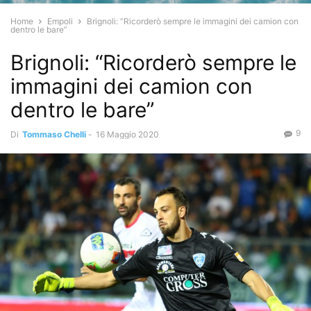
Home
Empoli
Brignoli: “Ricorderò sempre le immagini dei camion con
dentro le bare”
Brignoli: “Ricorderò sempre le
immagini dei camion con
dentro le bare”
9
Di
Tommaso Chelli
-
16 Maggio 2020