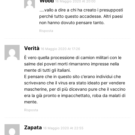
Wood
16 Maggio 2020 At 20:00
….vallo a dire a chi ha creato i presupposti
perché tutto questo accadesse. Altri paesi
non hanno dovuto pensare tanto.
Risposta
Verità
16 Maggio 2020 At 17:26
È vero quella processione di camion militari con le
salme dei poveri morti rimarranno impresse nella
mente di tutti gli italiani.
E pensare che in questo sito c’erano individui che
scrivevano che il virus era stato ideato per vendere
mascherine, per di più dicevano pure che il vaccino
era la già pronto e impacchettato, roba da malati di
mente.
Risposta
Zapata
16 Maggio 2020 At 22:55