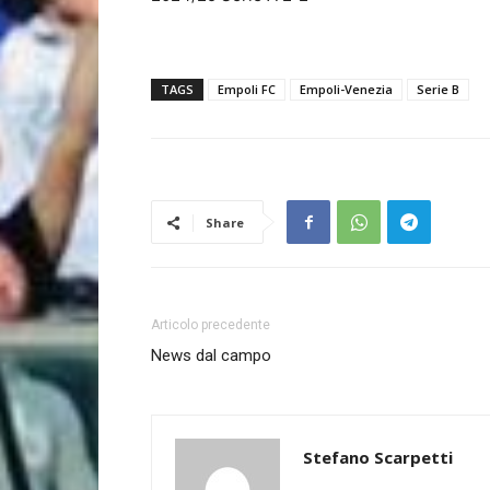
TAGS
Empoli FC
Empoli-Venezia
Serie B
Share
Articolo precedente
News dal campo
Stefano Scarpetti