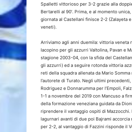
Spalletti vittorioso per 3-2 grazie alla doppi
Bertarelli al 90′. Prima, e al momento unica
giornata al Castellani finisce 2-2 (Zalayeta 
veneti).
Arriviamo agli anni duemila: vittoria veneta
Iacopino per gli azzurri Valtolina, Pavan e M
stagione 2003-04, con la sfida del Castellani 
gli azzurri) ed a seguire rotonda vittoria az
reti della squadra allenata da Mario Somma 
l’autorete di Turato. Negli ultimi precedenti
Rodriguez e Donnarumma per l’Empoli, Falzer
1-1 a novembre del 2019 con Mancuso a firmar
della formazione veneziana guidata da Dioni
riprendere il vantaggio ospiti di Mazzocchi.
lagurnari avanti di due poi Bajrami accorcia
per 2-2, al vantaggio di Fazzini risponde il