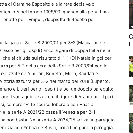
etta di Carmine Esposito e alla rete decisiva di
, sfida in A nel torneo 1998/99, quando alla penultima
e Tonetto per l’Empoli, doppietta di Recoba per i
E
G
 nella gara di Serie B 2000/01 per 3-2 (Maccarone e
E
arasco per gli ospiti) ancora gara di Coppa Italia nella
che si chiude sul risultato di 1-1 (Di Natale in gol per
zurra per 5-2 nella gara della Serie B 2003/04 con le
realizzate da Almirón, Bonetto, Moro, Saudati e
, vittoria azzurra per 3-2 nel marzo del 2018 (Luperto,
ano e Litteri per gli ospiti) e poi un doppio pareggio:
e il vantaggio azzurro e il rigore di Aramu per il pari
si; sempre 1-1 lo scorso febbraio con Haas a
 Nella serie A 2021/22 passa il Venezia per 2-1:
 ma non basta. Nella serie A 2024/25 arriva un pareggio
 Venezia con Yeboah e Busio, poi a fine gara la pareggia