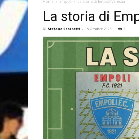
Home
Empoli
La storia di Empoli-Venezia
La storia di Em
Di
Stefano Scarpetti
-
15 Ottobre 2025
2