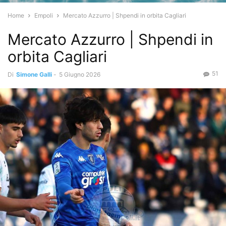
Home
Empoli
Mercato Azzurro | Shpendi in orbita Cagliari
Mercato Azzurro | Shpendi in
orbita Cagliari
51
Di
Simone Galli
-
5 Giugno 2026