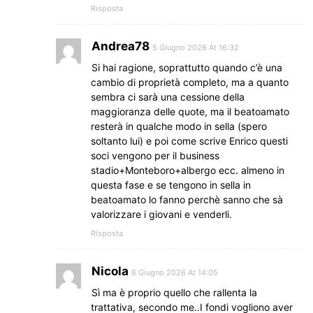
Risposta
Andrea78
5 Giugno 2026 At 16:32
Si hai ragione, soprattutto quando c’è una
cambio di proprietà completo, ma a quanto
sembra ci sarà una cessione della
maggioranza delle quote, ma il beatoamato
resterà in qualche modo in sella (spero
soltanto lui) e poi come scrive Enrico questi
soci vengono per il business
stadio+Monteboro+albergo ecc. almeno in
questa fase e se tengono in sella in
beatoamato lo fanno perchè sanno che sà
valorizzare i giovani e venderli.
Risposta
Nicola
6 Giugno 2026 At 14:05
Sì ma è proprio quello che rallenta la
trattativa, secondo me..I fondi vogliono aver