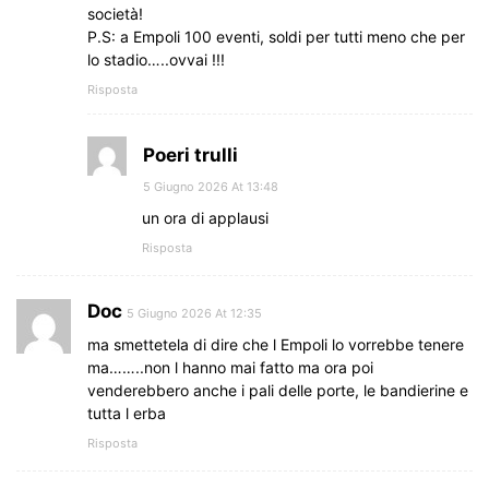
società!
P.S: a Empoli 100 eventi, soldi per tutti meno che per
lo stadio…..ovvai !!!
Risposta
Poeri trulli
5 Giugno 2026 At 13:48
un ora di applausi
Risposta
Doc
5 Giugno 2026 At 12:35
ma smettetela di dire che l Empoli lo vorrebbe tenere
ma……..non l hanno mai fatto ma ora poi
venderebbero anche i pali delle porte, le bandierine e
tutta l erba
Risposta