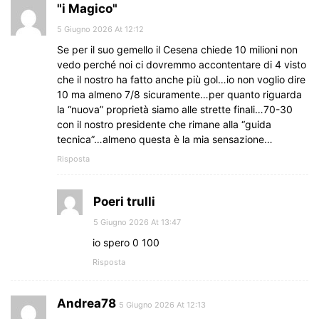
"i Magico"
5 Giugno 2026 At 12:12
Se per il suo gemello il Cesena chiede 10 milioni non
vedo perché noi ci dovremmo accontentare di 4 visto
che il nostro ha fatto anche più gol…io non voglio dire
10 ma almeno 7/8 sicuramente…per quanto riguarda
la “nuova” proprietà siamo alle strette finali…70-30
con il nostro presidente che rimane alla “guida
tecnica”…almeno questa è la mia sensazione…
Risposta
Poeri trulli
5 Giugno 2026 At 13:47
io spero 0 100
Risposta
Andrea78
5 Giugno 2026 At 12:13