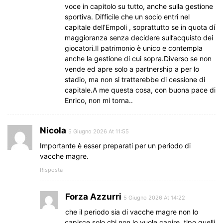
voce in capitolo su tutto, anche sulla gestione
sportiva. Difficile che un socio entri nel
capitale dell’Empoli , soprattutto se in quota dí
maggioranza senza decidere sull’acquisto dei
giocatori.Il patrimonio è unico e contempla
anche la gestione di cui sopra.Diverso se non
vende ed apre solo a partnership a per lo
stadio, ma non si tratterebbe di cessione di
capitale.A me questa cosa, con buona pace di
Enrico, non mi torna..
Nicola
5 Giugno 2026 At 11:55
Importante è esser preparati per un periodo di
vacche magre.
Risposta
Forza Azzurri
5 Giugno 2026 At 14:22
che il periodo sia di vacche magre non lo
capisce solo chi non lo vuole capire, tipo quelli