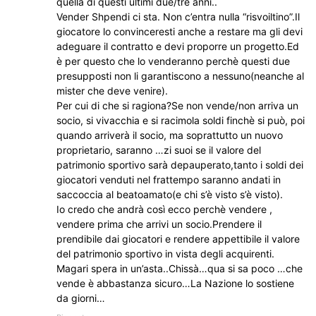
quella di questi ultimi due/tre anni..
Vender Shpendi ci sta. Non c’entra nulla “risvoiltino”.Il
giocatore lo convinceresti anche a restare ma gli devi
adeguare il contratto e devi proporre un progetto.Ed
è per questo che lo venderanno perchè questi due
presupposti non li garantiscono a nessuno(neanche al
mister che deve venire).
Per cui di che si ragiona?Se non vende/non arriva un
socio, si vivacchia e si racimola soldi finchè si può, poi
quando arriverà il socio, ma soprattutto un nuovo
proprietario, saranno …zi suoi se il valore del
patrimonio sportivo sarà depauperato,tanto i soldi dei
giocatori venduti nel frattempo saranno andati in
saccoccia al beatoamato(e chi s’è visto s’è visto).
Io credo che andrà così ecco perchè vendere ,
vendere prima che arrivi un socio.Prendere il
prendibile dai giocatori e rendere appettibile il valore
del patrimonio sportivo in vista degli acquirenti.
Magari spera in un’asta..Chissà…qua si sa poco …che
vende è abbastanza sicuro…La Nazione lo sostiene
da giorni…