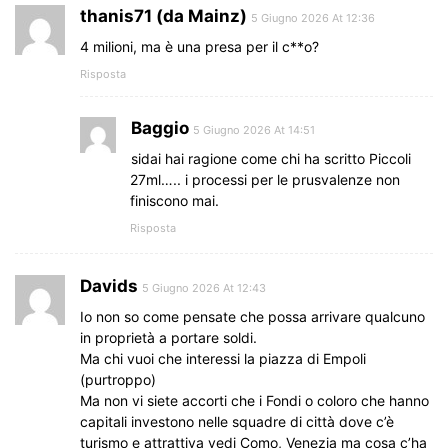
thanis71 (da Mainz)
5 Giugno 2026 At 12:36
4 milioni, ma è una presa per il c**o?
Risposta
Baggio
5 Giugno 2026 At 14:51
sidai hai ragione come chi ha scritto Piccoli
27ml….. i processi per le prusvalenze non
finiscono mai.
Risposta
Davids
5 Giugno 2026 At 12:43
Io non so come pensate che possa arrivare qualcuno
in proprietà a portare soldi.
Ma chi vuoi che interessi la piazza di Empoli
(purtroppo)
Ma non vi siete accorti che i Fondi o coloro che hanno
capitali investono nelle squadre di città dove c’è
turismo e attrattiva vedi Como, Venezia ma cosa c’ha