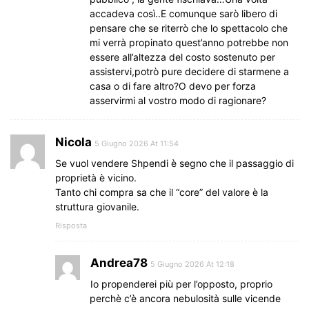
accadeva così..E comunque sarò libero di
pensare che se riterrò che lo spettacolo che
mi verrà propinato quest’anno potrebbe non
essere all’altezza del costo sostenuto per
assistervi,potrò pure decidere di starmene a
casa o di fare altro?O devo per forza
asservirmi al vostro modo di ragionare?
Nicola
5 Giugno 2026 At 11:54
Se vuol vendere Shpendi è segno che il passaggio di
proprietà è vicino.
Tanto chi compra sa che il “core” del valore è la
struttura giovanile.
Risposta
Andrea78
5 Giugno 2026 At 12:18
Io propenderei più per l’opposto, proprio
perchè c’è ancora nebulosità sulle vicende