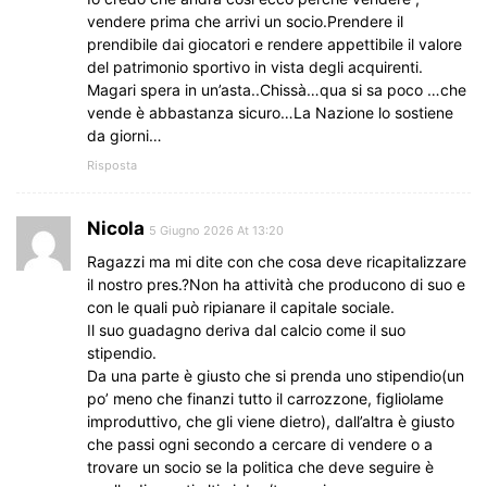
vendere prima che arrivi un socio.Prendere il
prendibile dai giocatori e rendere appettibile il valore
del patrimonio sportivo in vista degli acquirenti.
Magari spera in un’asta..Chissà…qua si sa poco …che
vende è abbastanza sicuro…La Nazione lo sostiene
da giorni…
Risposta
Nicola
5 Giugno 2026 At 13:20
Ragazzi ma mi dite con che cosa deve ricapitalizzare
il nostro pres.?Non ha attività che producono di suo e
con le quali può ripianare il capitale sociale.
Il suo guadagno deriva dal calcio come il suo
stipendio.
Da una parte è giusto che si prenda uno stipendio(un
po’ meno che finanzi tutto il carrozzone, figliolame
improduttivo, che gli viene dietro), dall’altra è giusto
che passi ogni secondo a cercare di vendere o a
trovare un socio se la politica che deve seguire è