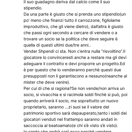
Il suo guadagno deriva dal calcio come il suo
stipendio.
Da una parte è giusto che si prenda uno stipendio(un
po’ meno che finanzi tutto il carrozzone, figliolame
improduttivo, che gli viene dietro), dall’altra è giusto
che passi ogni secondo a cercare di vendere o a
trovare un socio se la politica che deve seguire è
quella di questi ultimi due/tre anni..
Vender Shpendi ci sta. Non c’entra nulla “risvoiltino”.Il
giocatore lo convinceresti anche a restare ma gli devi
adeguare il contratto e devi proporre un progetto.Ed
è per questo che lo venderanno perchè questi due
presupposti non li garantiscono a nessuno(neanche al
mister che deve venire).
Per cui di che si ragiona?Se non vende/non arriva un
socio, si vivacchia e si racimola soldi finchè si può, poi
quando arriverà il socio, ma soprattutto un nuovo
proprietario, saranno …zi suoi se il valore del
patrimonio sportivo sarà depauperato,tanto i soldi dei
giocatori venduti nel frattempo saranno andati in
saccoccia al beatoamato(e chi s’è visto s’è visto).
Io credo che andrà così ecco perchè vendere ,