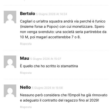
Bertolo
5 Giugno 2026 At 14:24
Cagliari o un’altra squadra andrà via perché è l’unico
(insieme forse a Popov) con cui monetizzare. Spero
non venga svenduto: una società seria partirebbe da
10 M, poi magari accetterebbe 7 o 8.
Risposta
Mau
5 Giugno 2026 At 15:07
È quello che ho scritto io stamattina
Risposta
Nello
5 Giugno 2026 At 15:08
Nessuno però considera che l’Empoli ha già rinnovato
e adeguato il contratto del ragazzo fino al 2029!
Risposta