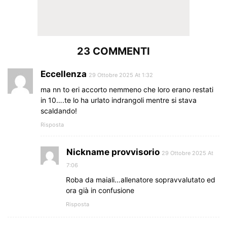
23 COMMENTI
Eccellenza
29 Ottobre 2025 At 1:32
ma nn to eri accorto nemmeno che loro erano restati
in 10….te lo ha urlato indrangoli mentre si stava
scaldando!
Risposta
Nickname provvisorio
29 Ottobre 2025 At
7:06
Roba da maiali…allenatore sopravvalutato ed
ora già in confusione
Risposta