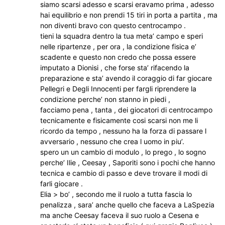
siamo scarsi adesso e scarsi eravamo prima , adesso
hai equilibrio e non prendi 15 tiri in porta a partita , ma
non diventi bravo con questo centrocampo .
tieni la squadra dentro la tua meta’ campo e speri
nelle ripartenze , per ora , la condizione fisica e’
scadente e questo non credo che possa essere
imputato a Dionisi , che forse sta’ rifacendo la
preparazione e sta’ avendo il coraggio di far giocare
Pellegri e Degli Innocenti per fargli riprendere la
condizione perche’ non stanno in piedi ,
facciamo pena , tanta , dei giocatori di centrocampo
tecnicamente e fisicamente cosi scarsi non me li
ricordo da tempo , nessuno ha la forza di passare l
avversario , nessuno che crea l uomo in piu’.
spero un un cambio di modulo , lo prego , lo sogno
perche’ Ilie , Ceesay , Saporiti sono i pochi che hanno
tecnica e cambio di passo e deve trovare il modi di
farli giocare .
Elia > bo’ , secondo me il ruolo a tutta fascia lo
penalizza , sara’ anche quello che faceva a LaSpezia
ma anche Ceesay faceva il suo ruolo a Cesena e