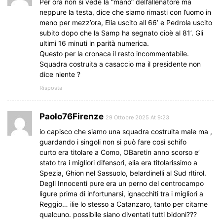
Per ora non si vede la “mano” dell’allenatore ma
neppure la testa, dice che siamo rimasti con l’uomo in
meno per mezz’ora, Elia uscito all 66’ e Pedrola uscito
subito dopo che la Samp ha segnato cioè al 81’. Gli
ultimi 16 minuti in parità numerica.
Questo per la cronaca il resto incommentabile.
Squadra costruita a casaccio ma il presidente non
dice niente ?
Risposta
Paolo76Firenze
29 Ottobre 2025 At 9:23
io capisco che siamo una squadra costruita male ma ,
guardando i singoli non si può fare così schifo
curto era titolare a Como, OBaretin anno scorso e’
stato tra i migliori difensori, elia era titolarissimo a
Spezia, Ghion nel Sassuolo, belardinelli al Sud rltirol.
Degli Innocenti pure era un perno del centrocampo
ligure prima di infortunarsi, ignacchiti tra i migliori a
Reggio… ilie lo stesso a Catanzaro, tanto per citarne
qualcuno. possibile siano diventati tutti bidoni???