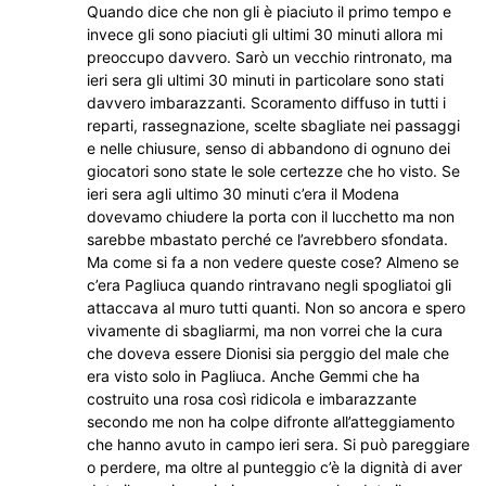
Quando dice che non gli è piaciuto il primo tempo e
invece gli sono piaciuti gli ultimi 30 minuti allora mi
preoccupo davvero. Sarò un vecchio rintronato, ma
ieri sera gli ultimi 30 minuti in particolare sono stati
davvero imbarazzanti. Scoramento diffuso in tutti i
reparti, rassegnazione, scelte sbagliate nei passaggi
e nelle chiusure, senso di abbandono di ognuno dei
giocatori sono state le sole certezze che ho visto. Se
ieri sera agli ultimo 30 minuti c’era il Modena
dovevamo chiudere la porta con il lucchetto ma non
sarebbe mbastato perché ce l’avrebbero sfondata.
Ma come si fa a non vedere queste cose? Almeno se
c’era Pagliuca quando rintravano negli spogliatoi gli
attaccava al muro tutti quanti. Non so ancora e spero
vivamente di sbagliarmi, ma non vorrei che la cura
che doveva essere Dionisi sia perggio del male che
era visto solo in Pagliuca. Anche Gemmi che ha
costruito una rosa così ridicola e imbarazzante
secondo me non ha colpe difronte all’atteggiamento
che hanno avuto in campo ieri sera. Si può pareggiare
o perdere, ma oltre al punteggio c’è la dignità di aver