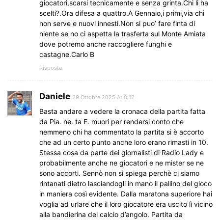
giocatori,scarsi tecnicamente e senza grinta.Chi li ha
scelti?.Ora difesa a quattro.A Gennaio,i primi,via chi
non serve e nuovi innesti.Non si puo’ fare finta di
niente se no ci aspetta la trasferta sul Monte Amiata
dove potremo anche raccogliere funghi e
castagne.Carlo B
Risposta
Daniele
29 Ottobre 2025 At 8:12
Basta andare a vedere la cronaca della partita fatta
da Pia. ne. ta E. muori per rendersi conto che
nemmeno chi ha commentato la partita si è accorto
che ad un certo punto anche loro erano rimasti in 10.
Stessa cosa da parte dei giornalisti di Radio Lady e
probabilmente anche ne giocatori e ne mister se ne
sono accorti. Sennò non si spiega perchè ci siamo
rintanati dietro lasciandogli in mano il pallino del gioco
in maniera così evidente. Dalla maratona superiore hai
voglia ad urlare che il loro giocatore era uscito lì vicino
alla bandierina del calcio d’angolo. Partita da