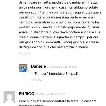
dimenticare in fretta, modulo da cambiare in fretta,
unica nota positiva che in casa non abbiamo subito
per ora sconfitte, ma con i pareggi (soprattutto quelli
casalinghi) non si va da nessuna parte e per ora il
cambio di allenatore su 9 punti a disposizione ne ha
portato solo 2.. media piuttosto deprimente. Quando
arriva un allenatore nuovo deve portare anche le sue
idee di come mettere la squadra in campo.. per ora
pur giocando più compatti, il (non) gioco è lo stesso
di Pagliuca con qualche bestemmia in meno!
Risposta
Daniele
29 Ottobre 2025 At 8:15
* “E. muori” intendevo E.mpo.li.
Risposta
ENRICO
29 Ottobre 2025 At 9:01
Però ci dovete sempre battere la testa , o cascarci
dentro insomma