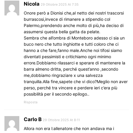
Nicola
29 Ottobre 2025 At 7:35
Onore però a Dionisi che,al netto dei nostri trascorsi
burrascosi,invece di rimanere a stipendio col
Palermo,prendendo anche molto di più,ha deciso di
assumersi questa bella gatta da pelate.
Sembra che all’ombra di Monteboro adesso ci sia un
buco nero che tutto inghiotte e tutti coloro che ci
hanno a che fare,fanno male.Anche noi tifosi siamo
diventati pessimisti e critichiamo ogni minimo
errore.Dobbiamo rilassarci e sperare di mantenere la
barra almeno dritta, perché quest’anno ,secondo
me,dobbiamo ringraziare x una salvezza
tranquilla.Alla fine,sapete che vi dico?Meglio non aver
perso, perché tra vincere e perdere ieri c’era più
possibilità per il secondo epilogo..
Risposta
Carlo B
29 Ottobre 2025 At 8:11
Allora non era l:allenatore che non andava ma i