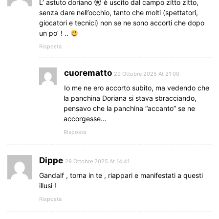
L’ astuto doriano
è uscito dal campo zitto zitto,
senza dare nell’occhio, tanto che molti (spettatori,
giocatori e tecnici) non se ne sono accorti che dopo
un po’ ! ..
Risposta
cuorematto
29 Ottobre 2025 At 21:00
Io me ne ero accorto subito, ma vedendo che
la panchina Doriana si stava sbracciando,
pensavo che la panchina “accanto” se ne
accorgesse…
Risposta
Dippe
29 Ottobre 2025 At 14:41
Gandalf , torna in te , riappari e manifestati a questi
illusi !
Risposta