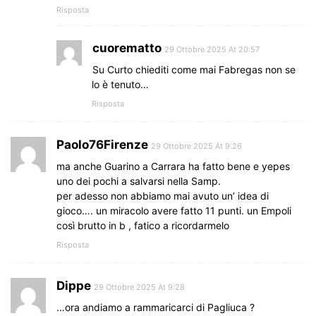
Risposta
cuorematto
29 Ottobre 2025 At 20:57
Su Curto chiediti come mai Fabregas non se
lo è tenuto…
Risposta
Paolo76Firenze
29 Ottobre 2025 At 9:26
ma anche Guarino a Carrara ha fatto bene e yepes
uno dei pochi a salvarsi nella Samp.
per adesso non abbiamo mai avuto un’ idea di
gioco…. un miracolo avere fatto 11 punti. un Empoli
così brutto in b , fatico a ricordarmelo
Risposta
Dippe
29 Ottobre 2025 At 9:28
…ora andiamo a rammaricarci di Pagliuca ?