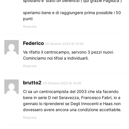
spostarlo e’ stato un beneficio ( qui grazie Pagliuca )
speriamo bene e di raggiungere prima possibile i 50
punti
Risposta
Federico
29 Ottobre 2025 At 10:04
Va rifatto il centrocampo, servono 3 pezzi nuovi.
Cominciamo noi tifosi a individuarli.
Risposta
brutto2
29 Ottobre 2025 At 10:06
Ci sa un centrocampista del 2003 che sta facendo
bene in serie D nel Seravezza, Francesco Fabri, io a
gennaio lo riprenderei se Degli Innocenti e Haas non
dovessero avere ancora una condizione accettabile.
Risposta